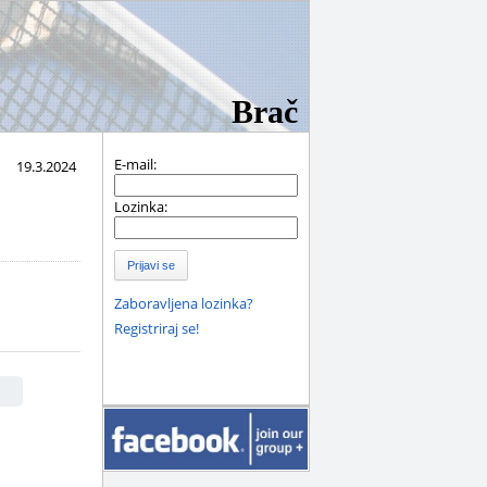
Brač
E-mail:
19.3.2024
Lozinka:
Prijavi se
Zaboravljena lozinka?
Registriraj se!